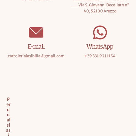
__ Via S. Giovanni Decollato n°
40, 52100 Arezzo
E-mail
WhatsApp
cartolerialasibilla@gmail.com
+39 331 921 1154
P
er
q
u
al
si
as
i