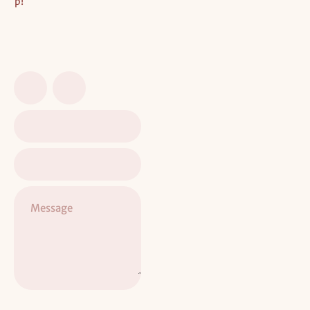
p!
Message