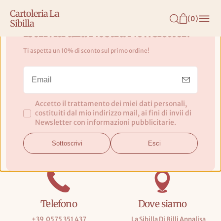
N
Cartoleria La
T
(
0
)
Sibilla
E
Iscriviti alla Nostra Newsletter!
N
Ti aspetta un 10% di sconto sul primo ordine!
U
T
O
Contatti
Accetto il trattamento dei miei dati personali,
costituiti dal mio indirizzo mail, ai fini di invii di
La tua Cartoleria in Centro ad Arezzo | La Sibilla Vendita
Newsletter con informazioni pubblicitarie.
online e ritiro in negozio
Sottoscrivi
Esci
Telefono
Dove siamo
+39 0575 351 437
__ La Sibilla Di Billi Annalisa