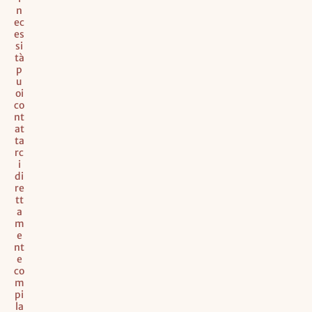
n
ec
es
si
tà
p
u
oi
co
nt
at
ta
rc
i
di
re
tt
a
m
e
nt
e
co
m
pi
la