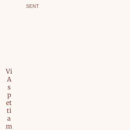
SENT
Vi
A
s
p
et
ti
a
m