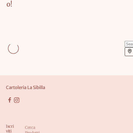
o!
Sea
Cartoleria La Sibilla
Iscri
Cerca
viti
Prodotti