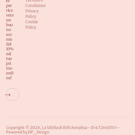
Termini e
er
per
Condizioni
rice
Privacy
vere
Policy
un
Cookie
buo
Policy
no
sco
nto
del
10%
sul
tuo
pri
mo
ordi
ne!
Copyright © 2026, La Sibilla di Billi Annalisa - 01472660511 -
Powered by
DP_Design