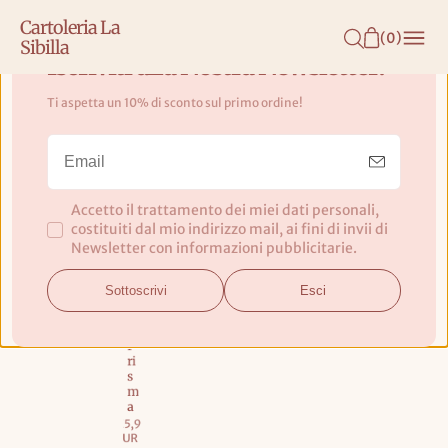
N
Cartoleria La
T
(
0
)
Sibilla
E
Iscriviti alla Nostra Newsletter!
N
Ti aspetta un 10% di sconto sul primo ordine!
U
T
Accessori Confezioni
O
BIGLIETTI
DI AUGURI
Accetto il trattamento dei miei dati personali,
Stewo
costituiti dal mio indirizzo mail, ai fini di invii di
CARTE
C
Newsletter con informazioni pubblicitarie.
REGALO
Ar
Ta
SHOPPERS
V
Sottoscrivi
Esci
DI CARTA
El
In
A
P
Ri
S
M
A
Prezzo
€5,90
base
EUR