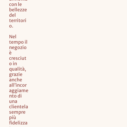
con le
bellezze
del
territori
o.
Nel
tempo il
negozio
è
cresciut
o in
qualità,
grazie
anche
all’incor
aggiame
nto di
una
clientela
sempre
più
fidelizza