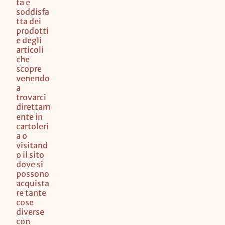
ta e
soddisfa
tta dei
prodotti
e degli
articoli
che
scopre
venendo
a
trovarci
direttam
ente in
cartoleri
a o
visitand
o il sito
dove si
possono
acquista
re tante
cose
diverse
con