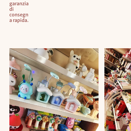
garanzia
di
consegn
a rapida.