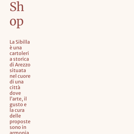
Sh
SHOPPERS
DI CARTA
op
La Sibilla
è una
cartoleri
a storica
di Arezzo
situata
nel cuore
di una
città
dove
l’arte, il
gusto e
la cura
delle
proposte
sono in
armonia