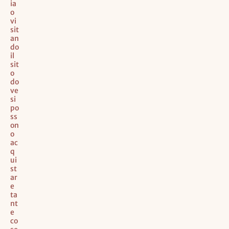
ia
o
vi
sit
an
do
il
sit
o
do
ve
si
po
ss
on
o
ac
q
ui
st
ar
e
ta
nt
e
co