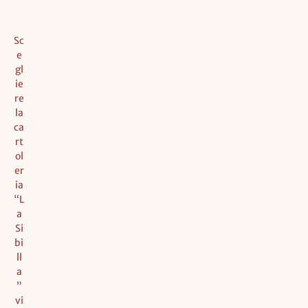
Sc
e
gl
ie
re
la
ca
rt
ol
er
ia
“L
a
Si
bi
ll
a
”
vi