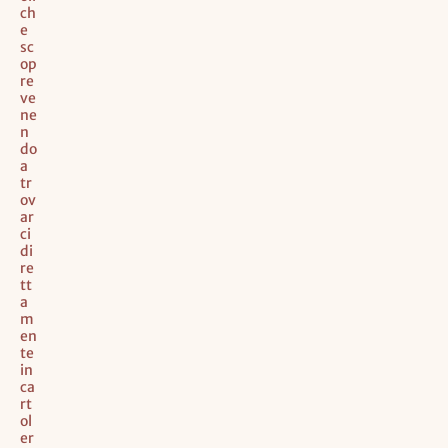
ch
e
sc
op
re
ve
ne
n
do
a
tr
ov
ar
ci
di
re
tt
a
m
en
te
in
ca
rt
ol
er