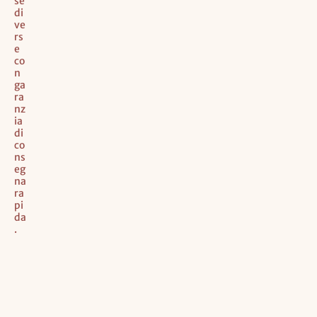
se
di
ve
rs
e
co
n
ga
ra
nz
ia
di
co
ns
eg
na
ra
pi
da
.