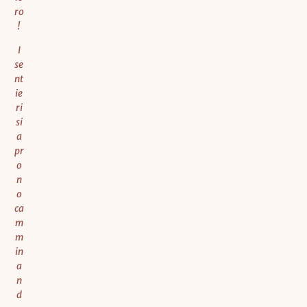
ro
!
I
se
nt
ie
ri
si
a
pr
o
n
o
ca
m
m
in
a
n
d