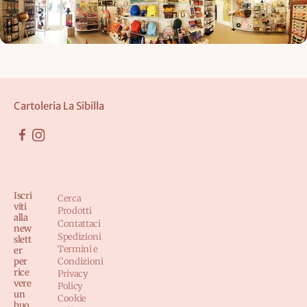
Cartoleria La Sibilla
Iscri
Cerca
viti
Prodotti
alla
Contattaci
new
Spedizioni
slett
Termini e
er
per
Condizioni
rice
Privacy
vere
Policy
un
Cookie
buo