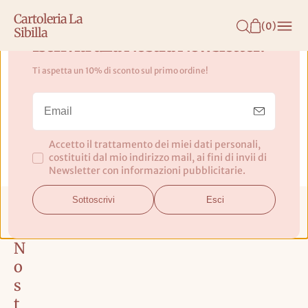
N
Cartoleria La
T
(
0
)
Sibilla
E
Iscriviti alla Nostra Newsletter!
N
Ti aspetta un 10% di sconto sul primo ordine!
U
T
O
Spedizioni
Accetto il trattamento dei miei dati personali,
costituiti dal mio indirizzo mail, ai fini di invii di
Newsletter con informazioni pubblicitarie.
Sottoscrivi
Esci
Il
N
o
s
t